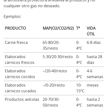
cualquier otro gas no deseado.
Ejemplos:
PRODUCTO
MAP(O2/CO2/N2)
Tª
VIDA
ÚTIL
Carne fresca
65-80/20-
0-
6-8 días
35/resto
4ºC
Elaborados
5-30/20-30/resto
0-
hasta 28
cárnicos frescos
4ºC
días
Elaborados
–/20-40/resto
0-
4-6
cárnicos cocidos
4ºC
semanas
Elaborados
–/0-20/resto
10-
meses
cárnicos curados
15ºC
Productos avícolas
20-70/30-
0-
hasta 2
50/resto
4ºC
semanas