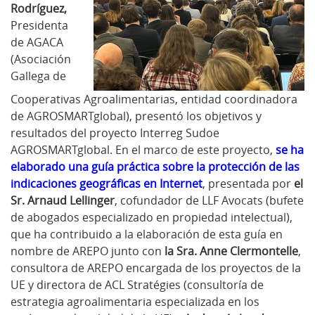
Rodríguez,
Presidenta
de AGACA
(Asociación
Gallega de
Cooperativas Agroalimentarias, entidad coordinadora
de AGROSMARTglobal), presentó los objetivos y
resultados del proyecto Interreg Sudoe
AGROSMARTglobal. En el marco de este proyecto,
se ha
elaborado una guía práctica sobre la protección de las
indicaciones geográficas en Internet
, presentada por
el
Sr. Arnaud Lellinger
, cofundador de LLF Avocats (bufete
de abogados especializado en propiedad intelectual),
que ha contribuido a la elaboración de esta guía en
nombre de AREPO junto con
la Sra. Anne Clermontelle
,
consultora de AREPO encargada de los proyectos de la
UE y directora de ACL Stratégies (consultoría de
estrategia agroalimentaria especializada en los