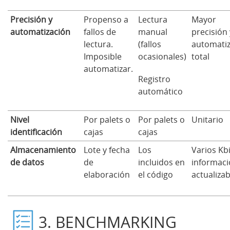
Precisión y
Propenso a
Lectura
Mayor
automatización
fallos de
manual
precisión 
lectura.
(fallos
automati
Imposible
ocasionales)
total
automatizar.
Registro
automático
Nivel
Por palets o
Por palets o
Unitario
identificación
cajas
cajas
Almacenamiento
Lote y fecha
Los
Varios Kb
de datos
de
incluidos en
informac
elaboración
el código
actualizab
3. BENCHMARKING