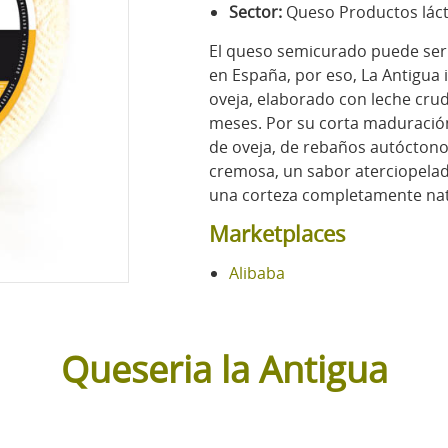
Sector:
Queso Productos lác
El queso semicurado puede se
en España, por eso, La Antigua
oveja, elaborado con leche crud
meses. Por su corta maduració
de oveja, de rebaños autócton
cremosa, un sabor aterciopelad
una corteza completamente natu
Marketplaces
Alibaba
Queseria la Antigua