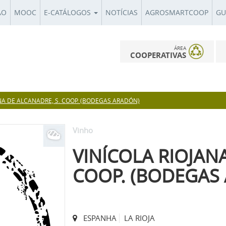
ÃO
MOOC
E-CATÁLOGOS
NOTÍCIAS
AGROSMARTCOOP
GU
ÁREA
COOPERATIVAS
ANA DE ALCANADRE, S. COOP. (BODEGAS ARADÓN)
Vinho
VINÍCOLA RIOJAN
COOP. (BODEGAS
ESPANHA
LA RIOJA