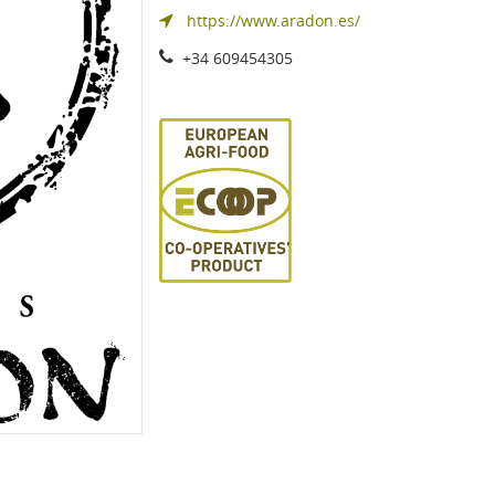
https://www.aradon.es/
+34 609454305