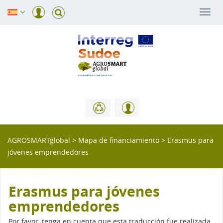
Togg
navi
AGROSMARTglobal
>
Mapa de financiamiento
>
Erasmus para
jóvenes emprendedores
Erasmus para jóvenes
emprendedores
Por favor, tenga en cuenta que esta traducción fue realizada