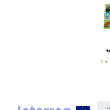
Ha
Verí
El 