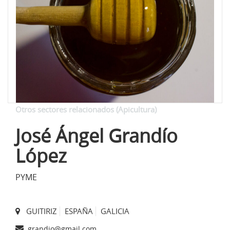
Otros sectores relacionados (Apicultura)
José Ángel Grandío
López
PYME
GUITIRIZ
ESPAÑA
GALICIA
grandio@gmail.com