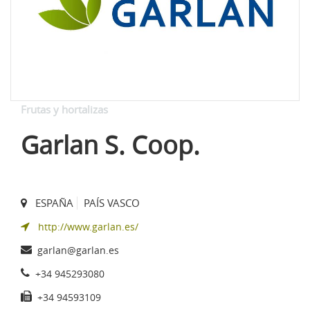
Frutas y hortalizas
Garlan S. Coop.
ESPAÑA
PAÍS VASCO
http://www.garlan.es/
garlan@garlan.es
+34 945293080
+34 94593109