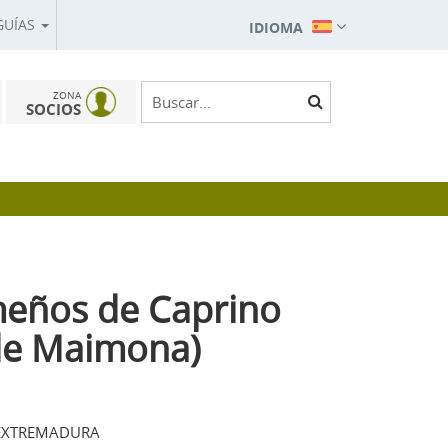
GUÍAS
IDIOMA
ZONA
SOCIOS
eños de Caprino
de Maimona)
EXTREMADURA