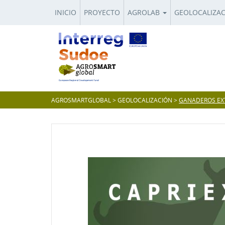
INICIO
PROYECTO
AGROLAB
GEOLOCALIZA
AGROSMARTGLOBAL
>
GEOLOCALIZACIÓN
>
GANADEROS EXT