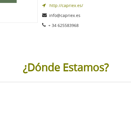
http://capriex.es/
info@capriex.es
+ 34 625583968
¿Dónde Estamos?