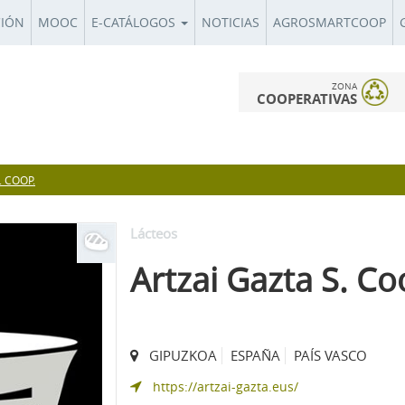
CIÓN
MOOC
E-CATÁLOGOS
NOTICIAS
AGROSMARTCOOP
ZONA
COOPERATIVAS
. COOP.
Lácteos
Artzai Gazta S. Co
GIPUZKOA
ESPAÑA
PAÍS VASCO
https://artzai-gazta.eus/