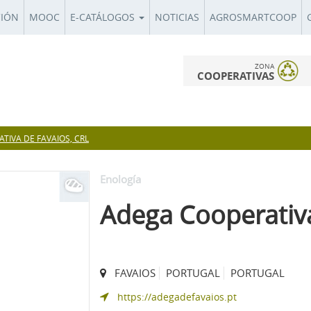
CIÓN
MOOC
E-CATÁLOGOS
NOTICIAS
AGROSMARTCOOP
ZONA
COOPERATIVAS
TIVA DE FAVAIOS, CRL
Enología
Adega Cooperativa
FAVAIOS
PORTUGAL
PORTUGAL
https://adegadefavaios.pt