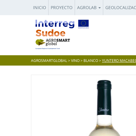
INICIO
PROYECTO
AGROLAB
GEOLOCALIZA
AGROSMARTGLOBAL
>
VINO
>
BLANCO
>
YUNTERO MACABE