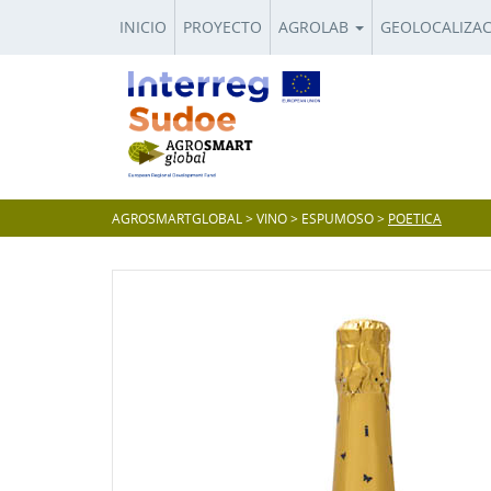
INICIO
PROYECTO
AGROLAB
GEOLOCALIZA
AGROSMARTGLOBAL
>
VINO
>
ESPUMOSO
>
POETICA