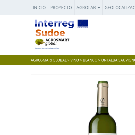
INICIO
PROYECTO
AGROLAB
GEOLOCALIZA
AGROSMARTGLOBAL
>
VINO
>
BLANCO
>
ONTALBA SAUVIGN