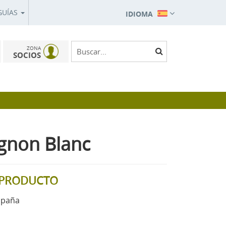
GUÍAS
IDIOMA
ZONA
SOCIOS
gnon Blanc
L PRODUCTO
spaña