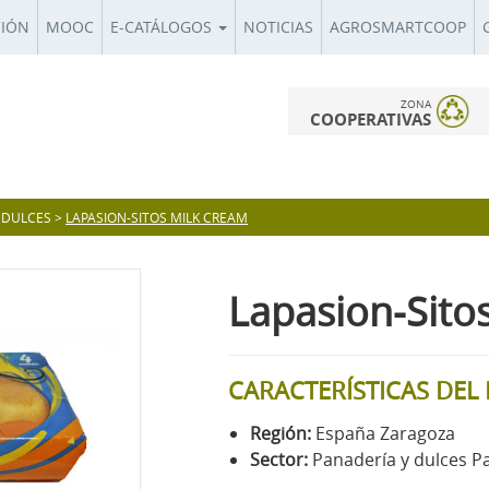
CIÓN
MOOC
E-CATÁLOGOS
NOTICIAS
AGROSMARTCOOP
ZONA
COOPERATIVAS
 DULCES
>
LAPASION-SITOS MILK CREAM
Lapasion-Sito
CARACTERÍSTICAS DE
Región:
España Zaragoza
Sector:
Panadería y dulces P