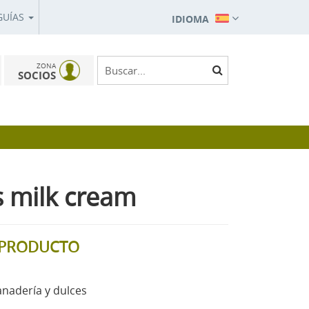
GUÍAS
IDIOMA
ZONA
SOCIOS
s milk cream
L PRODUCTO
anadería y dulces