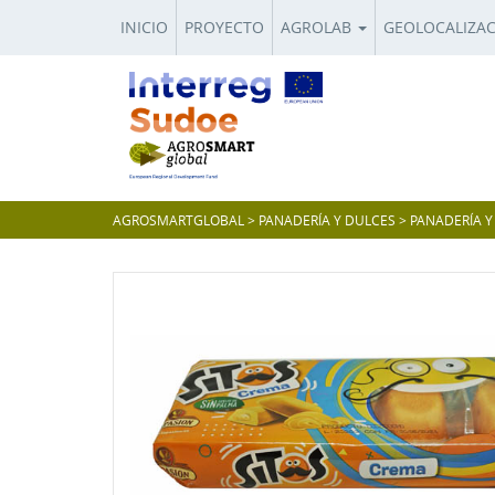
INICIO
PROYECTO
AGROLAB
GEOLOCALIZA
AGROSMARTGLOBAL
>
PANADERÍA Y DULCES
>
PANADERÍA Y