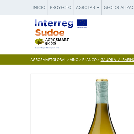
INICIO
PROYECTO
AGROLAB
GEOLOCALIZA
AGROSMARTGLOBAL
>
VINO
>
BLANCO
>
GAUDILA -ALBARIÑO