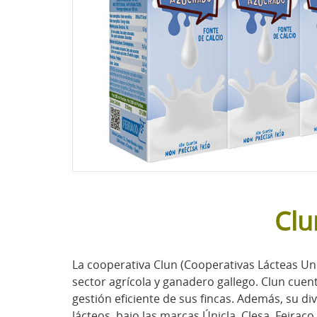
Clu
La cooperativa Clun (Cooperativas Lácteas Uni
sector agrícola y ganadero gallego. Clun cuen
gestión eficiente de sus fincas. Además, su di
lácteos, bajo las marcas Únicla, Clesa, Feiraco