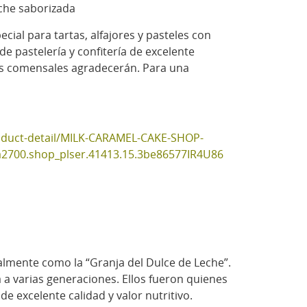
che saborizada
cial para tartas, alfajores y pasteles con
e pastelería y confitería de excelente
los comensales agradecerán. Para una
oduct-detail/MILK-CARAMEL-CAKE-SHOP-
2700.shop_plser.41413.15.3be86577IR4U86
lmente como la “Granja del Dulce de Leche”.
 a varias generaciones. Ellos fueron quienes
e excelente calidad y valor nutritivo.