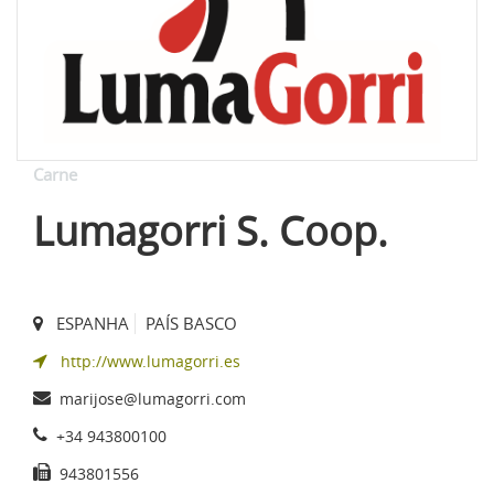
Carne
Lumagorri S. Coop.
ESPANHA
PAÍS BASCO
http://www.lumagorri.es
marijose@lumagorri.com
+34 943800100
943801556